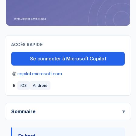
ACCÈS RAPIDE
Se connecter à Microsoft Copilot
🌐
copilot.microsoft.com
📱
iOS
Android
Sommaire