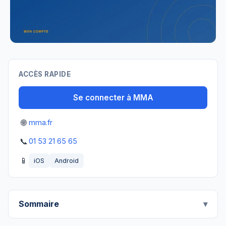
ACCÈS RAPIDE
Se connecter à MMA
🌐
mma.fr
📞
01 53 21 65 65
📱
iOS
Android
Sommaire