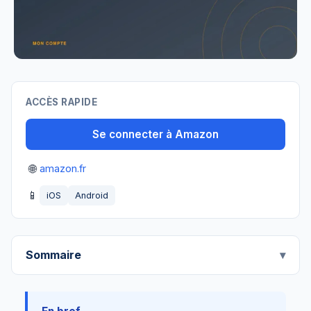
ACCÈS RAPIDE
Se connecter à Amazon
🌐
amazon.fr
📱
iOS
Android
Sommaire