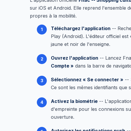
L'application officielle
Fnac -- Shopping cultu
sur iOS et Android. Elle reprend l'ensemble d
propres à la mobilité.
Téléchargez l'application
-- Rech
Play (Android). L'éditeur officiel es
jaune et noir de l'enseigne.
Ouvrez l'application
-- Lancez Fnac
Compte »
dans la barre de navigatio
Sélectionnez « Se connecter »
-- 
Ce sont les mêmes identifiants que s
Activez la biométrie
-- L'applicati
d'empreinte pour les connexions sui
ouverture.
Autorisez les notifications push
--