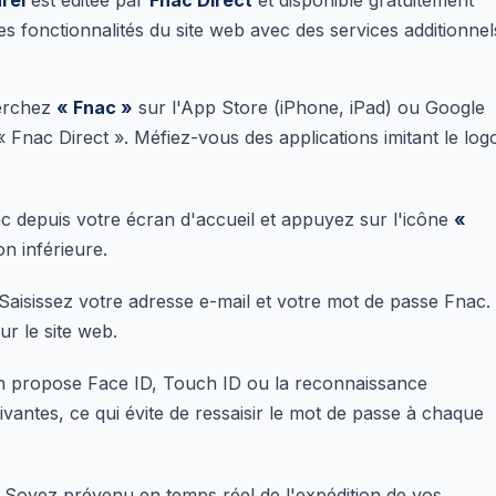
rel
est éditée par
Fnac Direct
et disponible gratuitement
es fonctionnalités du site web avec des services additionnel
erchez
« Fnac »
sur l'App Store (iPhone, iPad) ou Google
t « Fnac Direct ». Méfiez-vous des applications imitant le log
 depuis votre écran d'accueil et appuyez sur l'icône
«
n inférieure.
Saisissez votre adresse e-mail et votre mot de passe Fnac.
ur le site web.
on propose Face ID, Touch ID ou la reconnaissance
vantes, ce qui évite de ressaisir le mot de passe à chaque
 Soyez prévenu en temps réel de l'expédition de vos