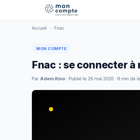
Accueil
›
Fnac
MON COMPTE
Fnac : se connecter à
Par
Adem Kino
· Publié le
26 mai 2026
· 8 min de l