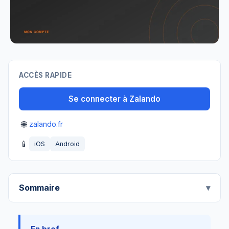
ACCÈS RAPIDE
Se connecter à Zalando
🌐
zalando.fr
📱
iOS
Android
Sommaire