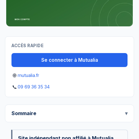
ACCÈS RAPIDE
Se connecter à Mutualia
🌐
mutualia.fr
📞
09 69 36 35 34
Sommaire
Site indépendant non affilié à Mutualia.