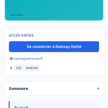
ACCÈS RAPIDE
Se connecter à Ramsay Santé
🌐
ramsayservices.fr
📱
iOS
Android
Sommaire