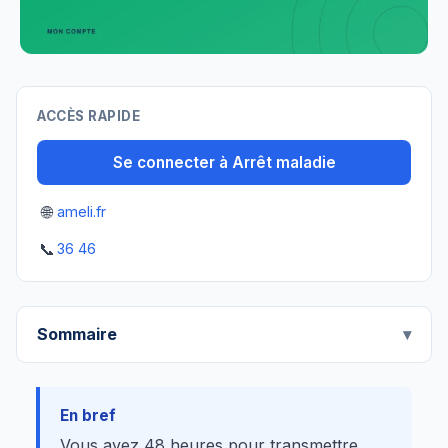
ACCÈS RAPIDE
Se connecter à Arrêt maladie
🌐
ameli.fr
📞
36 46
Sommaire
En bref
Vous avez 48 heures pour transmettre