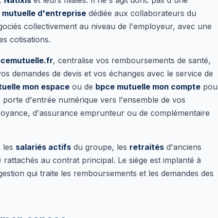
,
Natixis
et leurs filiales. Il ne s'agit donc pas d'une
e
mutuelle d'entreprise
dédiée aux collaborateurs du
égociés collectivement au niveau de l'employeur, avec une
es cotisations.
cemutuelle.fr
, centralise vos remboursements de santé,
, vos demandes de devis et vos échanges avec le service de
tuelle mon espace
ou de
bpce mutuelle mon compte
pou
a porte d'entrée numérique vers l'ensemble de vos
prévoyance, d'assurance emprunteur ou de complémentaire
: les
salariés actifs
du groupe, les
retraités
d'anciens
 rattachés au contrat principal. Le siège est implanté à
 gestion qui traite les remboursements et les demandes des