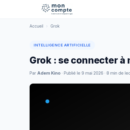
Accueil
›
Grok
INTELLIGENCE ARTIFICIELLE
Grok : se connecter 
Par
Adem Kino
· Publié le
9 mai 2026
· 8 min de le