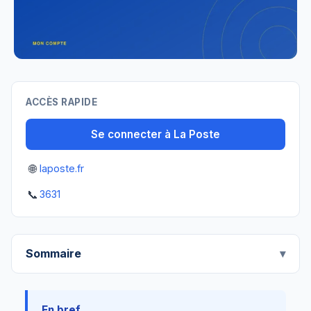
ACCÈS RAPIDE
Se connecter à La Poste
🌐
laposte.fr
📞
3631
Sommaire
En bref