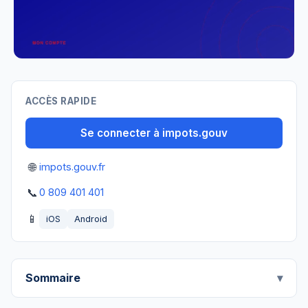
ACCÈS RAPIDE
Se connecter à impots.gouv
🌐
impots.gouv.fr
📞
0 809 401 401
📱
iOS
Android
Sommaire