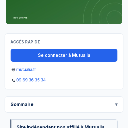
ACCÈS RAPIDE
Se connecter à Mutualia
🌐
mutualia.fr
📞
09 69 36 35 34
Sommaire
Site indépendant non affilié à Mutualia.