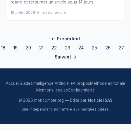
retard et retourner un article sous 14 jours.
19 juillet 2026
· 8 min de lecture
← Précédent
18
19
20
21
22
23
24
25
26
27
Suivant →
Accueil
Guides
Intelligence Artificielle
À propos
Méthode éditoriale
Mentions légales
Confidentialité
© 2026 moncompte.org — Édité par
Noticiel SAS
Site indépendant, non affilié aux marques citées.