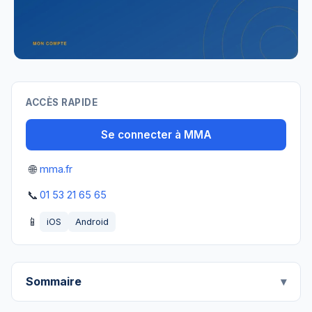
ACCÈS RAPIDE
Se connecter à MMA
🌐
mma.fr
📞
01 53 21 65 65
📱
iOS
Android
Sommaire