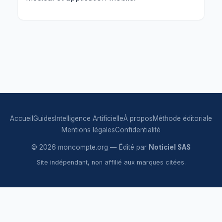
Accueil
Guides
Intelligence Artificielle
À propos
Méthode éditoriale
Mentions légales
Confidentialité
© 2026 moncompte.org — Édité par
Noticiel SAS
Site indépendant, non affilié aux marques citées.