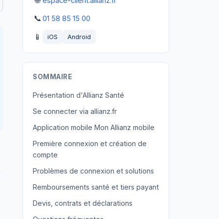
🌐
espace-client.allianz.fr
📞
01 58 85 15 00
📱
iOS
Android
SOMMAIRE
Présentation d'Allianz Santé
Se connecter via allianz.fr
Application mobile Mon Allianz mobile
Première connexion et création de
compte
Problèmes de connexion et solutions
Remboursements santé et tiers payant
Devis, contrats et déclarations
e