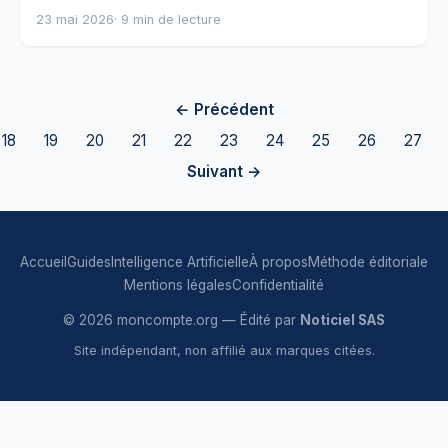
23 mai 2026
· 9 min de lecture
← Précédent
18
19
20
21
22
23
24
25
26
27
Suivant →
Accueil
Guides
Intelligence Artificielle
À propos
Méthode éditoriale
Mentions légales
Confidentialité
© 2026 moncompte.org — Édité par
Noticiel SAS
Site indépendant, non affilié aux marques citées.