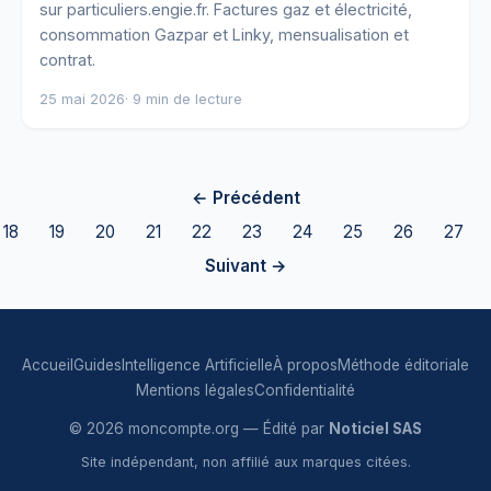
sur particuliers.engie.fr. Factures gaz et électricité,
consommation Gazpar et Linky, mensualisation et
contrat.
25 mai 2026
· 9 min de lecture
← Précédent
18
19
20
21
22
23
24
25
26
27
Suivant →
Accueil
Guides
Intelligence Artificielle
À propos
Méthode éditoriale
Mentions légales
Confidentialité
© 2026 moncompte.org — Édité par
Noticiel SAS
Site indépendant, non affilié aux marques citées.