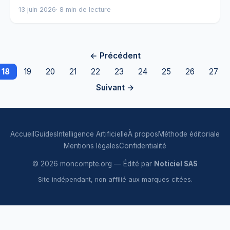
13 juin 2026
· 8 min de lecture
← Précédent
18
19
20
21
22
23
24
25
26
27
Suivant →
Accueil
Guides
Intelligence Artificielle
À propos
Méthode éditoriale
Mentions légales
Confidentialité
© 2026 moncompte.org — Édité par
Noticiel SAS
Site indépendant, non affilié aux marques citées.