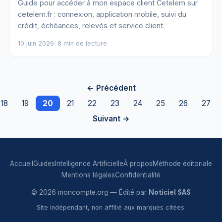
Guide pour accéder à mon espace client Cetelem sur
cetelem.fr : connexion, application mobile, suivi du
crédit, échéances, relevés et service client.
10 juin 2026
· 8 min de lecture
← Précédent
18
19
20
21
22
23
24
25
26
27
Suivant →
Accueil
Guides
Intelligence Artificielle
À propos
Méthode éditoriale
Mentions légales
Confidentialité
© 2026 moncompte.org — Édité par
Noticiel SAS
Site indépendant, non affilié aux marques citées.